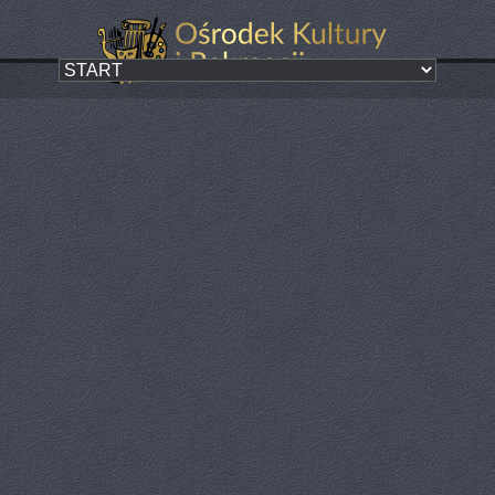
Plener twórczy dla młodzieży
Kategoria:
ZA NAMI
W malowniczym Paczkowie, znanym z pięknej architektury i ciekawej
historii, odbył się wyjątkowy plener twórczy. W dniach 19-23 sierpnia
Ośrodek Kultury i Rekreacji stał się miejscem nie tylko spotkań z
kulturą, ale także prawdziwym centrum twórczej ekspresji. Młodzież
miała okazję wziąć udział w plenerze pn. „Kolory Miasta”, podczas
którego stworzyła mural w ogrodzie OKiR. Wydarzenie przyciągnęło
młodych twórców, którzy chcieli rozwijać zainteresowania, wyrazić
siebie w niecodzienny sposób oraz nawiązać nowe znajomości.
Warsztaty rozpoczęły się od stworzenia projektu oraz krótkiego
wprowadzenia o technikach malowania muralu. Po czym podzieleni
na grupy młodzi artyści zaczęli szkicować swoje pomysły na murze, a
następnie wypełniać je kolorem. Przez cztery dni, z każdym kolejnym
pociągnięciem pędzla mural zaczynał nabierać kształtu, a uczestnicy