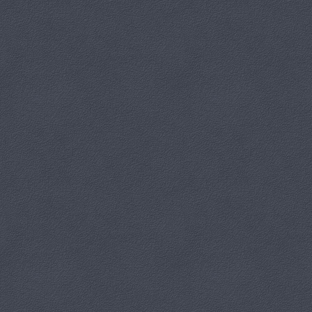
mogli poczuć dumę z wkładu w tworzeniu czegoś wyjątkowego. Była
to niepowtarzalna okazja do wykonania muralu, który odzwierciedla
piękno i ducha naszego urokliwego Paczkowa oraz uczczenia 770-
lecia nadania mu praw miejskich. Dzieło, które powstało nie tylko
ozdobiło przestrzeń miejską, ale także stało się symbolem pasji,
kreatywności i lokalnej tożsamości.
Mural wykonali: Piotrek, Kalina, Zosia, Julka, Dorota, Jaromir, Milena,
Iga, Emila, Martyna, Zuzia, Milena, Kuba i Stasiu pod okiem pani Marii
Głębickiej, której wkład w projekt był nieoceniony – nie tylko
dostarczała cennych, technicznych wskazówek dotyczących
malowania, ale również inspirowała do wyrażania siebie i
kreatywności. Należą się Wam wielkie brawa za zaangażowanie i
wkład w tę twórczą pracę!
Mieszkańców Paczkowa zapraszamy do odwiedzenia Ośrodka Kultury
i Rekreacji oraz podziwiania nowo powstałego muralu!
Zapraszamy do obejrzenia fotorelacji:
https://www.facebook.com/photo?
fbid=913631837469238&set=pcb.913633120802443