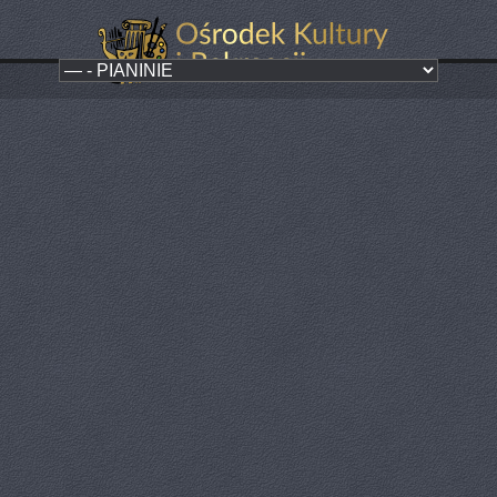
Nauka gry na pianinie
Kategoria:
Oferta
Instruktor: Bronisława Kozubek-Trela, Kacper Trela
Nauka gry na pianinie rozwija dzieci w sferze intelektualnej,
pobudzając zdolność abstrakcyjnego postrzegania rzeczywistości,
rozwijając wyobraźnię i wrażliwość muzyczną. Kształtuje pamięć
słuchową, wzrokową, logiczną i zdolności manualne.
Podczas indywidualnych zajęć uczeń zapoznaje się z instrumentem,
uczy się prawidłowej postawy, układu i stopniowo poznaje alfabet nut,
aby samodzielnie, pod okiem instruktora rozczytywać nowe utwory
muzyczne. Program nauki dostosowany jest do potrzeb i umiejętności
każdego ucznia. Zajęcia odbywaja się w indywidualnie ustalonych
przez instruktora godzinach.