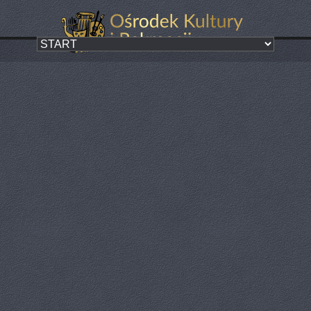
Dywany kwiatowe
Kategoria:
ZA NAMI
Dywany kwiatowe - niezwykle oryginalna artystyczna oprawa święta
Bożego Ciała. Na paczkowskim rynku już po raz szósty powstał
przepiękny dywan kwiatowy przygotowany przez: Paczkowski
Uniwersytet III Wieku, Samodzielne Koło Gospodyń Kamienica, Klub
Seniora, Dzienny Dom Senior +, Stowarzyszenie na Rzecz Rozwoju
Wsi Stary Paczków, Koło Gospodyń Wiejskich "Motyle Gościc", SKON
"Więź". Ta wyjątkowa tradycja na stałe jest już wpisana do kalendarza
wydarzeń kulturalnych naszej gminy. Wszystkim bardzo pięknie
dziękujemy!
Zapraszamy do obejrzenia fotorelacji