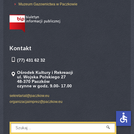
Muzeum Gazownictwa w Paczkowie
Kontakt
(77) 431 62 32
Ośrodek Kultury i Rekreacji
ul. Wojska Polskiego 27
48-370 Paczków
czynne w godz. 9.00- 17.00
sekretariat@paczkow.eu
organizacjaimprez@paczkow.eu
accessible