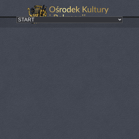
Warsztaty
Kategoria:
ZA NAMI
Za nami naprawdę wyjątkowe warsztaty!
18 maja wspólnie z dziećmi i rodzicami stworzyliśmy kolorowe hotele
dla owadów zapylających
Było wiercenie, skręcanie,
układanie naturalnych materiałów i przede wszystkim mnóstwo dobrej
zabawy
A także kreatywnie, ekologicznie i bardzo pracowicie!
Podczas warsztatów rozmawialiśmy o tym, jak ważną rolę w
przyrodzie pełnią pszczoły, motyle i inne owady zapylające. Mali
uczestnicy mogli nie tylko własnoręcznie zbudować domek dla
owadów, ale też poznać wiele ciekawostek ze świata natury
Powstało wiele pięknych i pomysłowych konstrukcji, a uśmiechy dzieci
mówiły same za siebie
Dziękujemy wszystkim za obecność, uśmiechy i ogromne