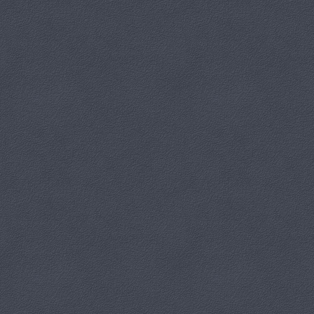
zaangażowanie
Mamy nadzieję, że wykonane hotele szybko
znajdą swoich małych mieszkańców
Cudownie było spędzić to popołudnie razem!