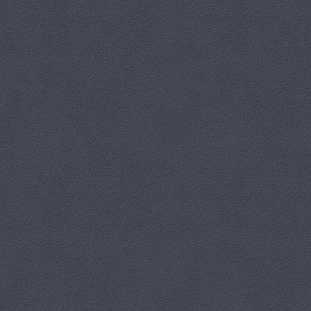
między artystami z pogranicza polsko-czeskiego. Po części oficjalnej
na gości czekały upominki oraz pyszny „słodki stół” przygotowany
przez Restaurację „Karolówka”. Wspólne świętowanie podkreśliło
znaczenie lokalnej sztuki i kreatywności, które od lat są siłą napędową
rozwoju kulturowego naszej społeczności.
Dziękujemy wszystkim za obecność i wspólne świętowanie!
Gratulujemy Paczkowskiej Grupie Artystycznej pięknego jubileuszu!
Niech Wasza kreatywność kwitnie, inspiracje nigdy nie gasną, a
wspólne działania przynoszą Wam wiele radości i satysfakcji. Niech
Wasza artystyczna podróż będzie pełna niezapomnianych projektów i
pięknych chwil!