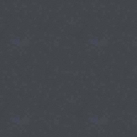
i wnosi do wspólnego dorobku artystycznego refleksję, emocję oraz
literacką głębię.
Członkowie grupy mają za sobą udział w wielu wystawach,
wernisażach, plenerach i wydarzeniach kulturalnych prezentując
swoje prace zarówno lokalnie, jak i poza granicami Paczkowa. Ich
działalność cieszy się uznaniem publiczności oraz środowisk
artystycznych, a kolejne wystawy przyciągają uwagę różnorodnością
form i tematów.
24 października w Ośrodku Kultury i Rekreacji w Paczkowie odbył się
uroczysty wernisaż z okazji 10-lecia działalności grupy. Wydarzenie
zgromadziło miłośników sztuki, przyjaciół i sympatyków PGA, tworząc
wyjątkowo artystyczny klimat. Podczas wydarzenia artyści
zaprezentowali swoje talenty, opowiadając o swojej pasji i drodze
artystycznej. Szczególnym punktem wieczoru była sesja malowania na
żywo, znana też jako „live art” lub „live painting”. Kreatywność artystów
w tym dynamicznym procesie zaskakiwała i zachwycała zgromadzoną
publiczność, która z zainteresowaniem obserwowała powstawanie
dzieła w czasie rzeczywistym. Muzycznym dopełnieniem był występ
Anny Trytko i Darka Orłowskiego – duetu, który dotknął serca
subtelnym brzmieniem gitary i pięknym głosem. Wśród gości obecni
byli: wiceburmistrz Gminy Paczków Marcin Szaleniec oraz
przewodniczący Rady Miejskiej Wiesław Barabasz. Nie zabrakło także
reprezentantów Jesennickiej Grupy Artystycznej, co wskazuje na więź