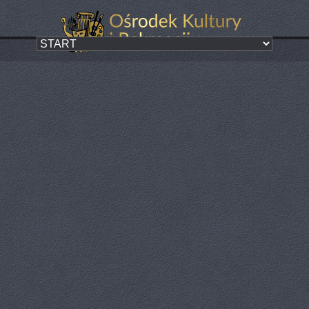
10 LECIE PGA
Kategoria:
ZA NAMI
Paczkowska Grupa Artystyczna – 10 lat twórczej pasji!
Paczkowska Grupa Artystyczna obchodziła wyjątkowy jubileusz. Przez
dekadę grupa z powodzeniem łączyła różne formy ekspresji
artystycznej, tworząc wyjątkową przestrzeń dla twórców i miłośników
sztuki w regionie.
W skład Grupy wchodzą malarze, rzeźbiarz, fotograf oraz poeta –
każdy z nich wnosi do wspólnej działalności niepowtarzalny głos i
własne spojrzenie na świat. Malarze wykorzystują szerokie spektrum
technik – od klasycznego oleju i akrylu po techniki mieszane, nie
stroniąc od eksperymentów i abstrakcyjnych form. Rzeźbiarz ożywia
przestrzeń dzięki wyrazistym formom trójwymiarowym, a fotograf
zatrzymuje w kadrze ulotność chwili. Poeta dopełnia warstwę wizualną