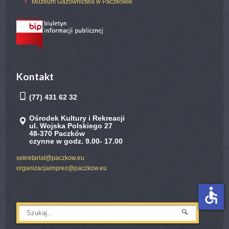
Muzeum Gazownictwa w Paczkowie
Kontakt
(77) 431 62 32
Ośrodek Kultury i Rekreacji
ul. Wojska Polskiego 27
48-370 Paczków
czynne w godz. 9.00- 17.00
sekretariat@paczkow.eu
organizacjaimprez@paczkow.eu
accessible