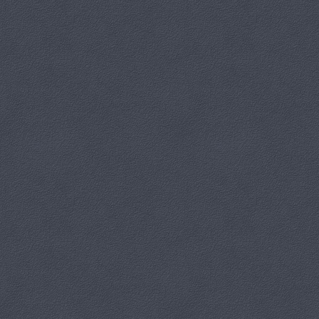
Wystawa
Kategoria:
WDK Dziewiętlice