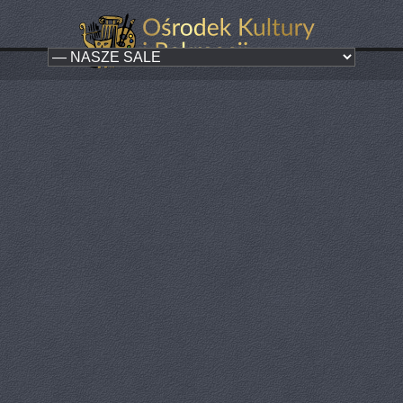
Sala widowiskowa
Kategoria:
Nasze sale
Sala mieszcząca ok. 300 osób przeznaczona do organizacji
koncertów, pokazów oraz widowisk scenicznych.
poprz.